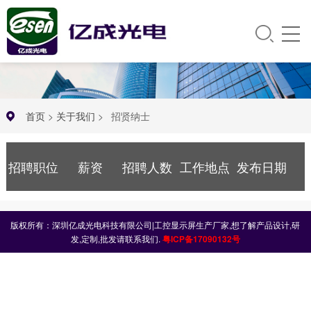
首页
>
关于我们
>
招贤纳士
招聘职位
薪资
招聘人数
工作地点
发布日期
版权所有：深圳亿成光电科技有限公司|工控显示屏生产厂家,想了解产品设计,研
发,定制,批发请联系我们.
粤ICP备17090132号