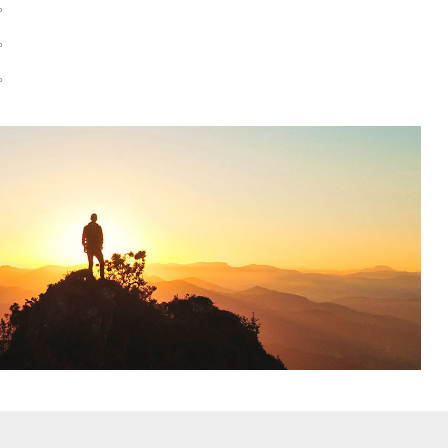
。
。
。